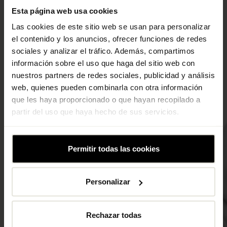
Esta página web usa cookies
Grit Strength
Las cookies de este sitio web se usan para personalizar
el contenido y los anuncios, ofrecer funciones de redes
Horario clases
sociales y analizar el tráfico. Además, compartimos
información sobre el uso que haga del sitio web con
nuestros partners de redes sociales, publicidad y análisis
web, quienes pueden combinarla con otra información
que les haya proporcionado o que hayan recopilado a
partir del uso que haya hecho de sus servicios.
Permitir todas las cookies
Personalizar
Rechazar todas