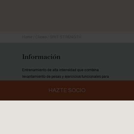
Home
Clases
GRIT STRENGTH
Información
Entrenamiento de alta intensidad que combina
levantamiento de pesas y ejercicios funcionales para
desarrollar fuerza y resistencia muscular.
HAZTE SOCIO
Tipología de la clase
: Tonificación
Intensidad de la clase
: Alta
Duración de la clase
: 50'