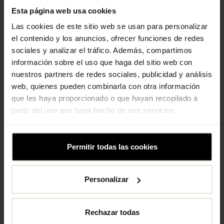
Esta página web usa cookies
Pilates Reformer
Las cookies de este sitio web se usan para personalizar
el contenido y los anuncios, ofrecer funciones de redes
Horario clases
sociales y analizar el tráfico. Además, compartimos
información sobre el uso que haga del sitio web con
nuestros partners de redes sociales, publicidad y análisis
web, quienes pueden combinarla con otra información
que les haya proporcionado o que hayan recopilado a
partir del uso que haya hecho de sus servicios.
Permitir todas las cookies
Personalizar
Rechazar todas