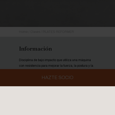
Home
Clases
PILATES REFORMER
Información
Disciplina de bajo impacto que utiliza una máquina
con resistencia para mejorar la fuerza, la postura y la
movilidad con control y precisión.
HAZTE SOCIO
Tipología de la clase
: Tonificación
Intensidad de la clase
: Media
Duración de la clase
: 50'